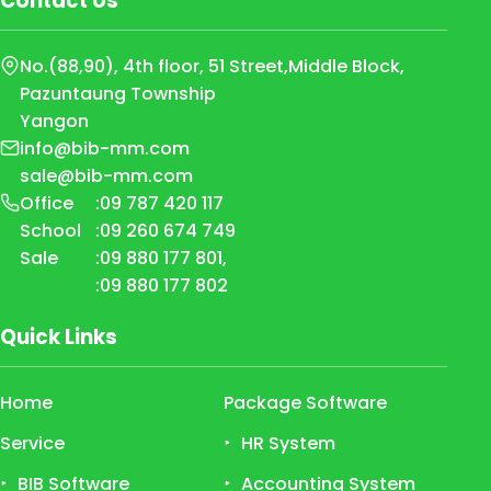
Contact Us
No.(88,90), 4th floor, 51 Street,
Middle Block,
Pazuntaung Township
Yangon
info@bib-mm.com
sale@bib-mm.com
Office
:
09 787 420 117
School
:
09 260 674 749
Sale
:
09 880 177 801
,
:
09 880 177 802
Quick Links
Home
Package Software
Service
HR System
BIB Software
Accounting System