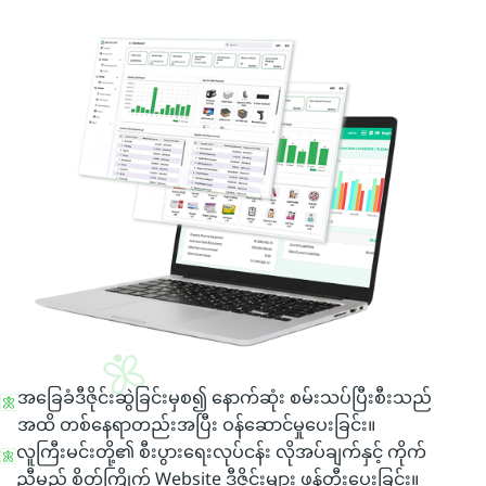
အခြေခံဒီဇိုင်းဆွဲခြင်းမှစ၍ နောက်ဆုံး စမ်းသပ်ပြီးစီးသည်
အထိ တစ်နေရာတည်းအပြီး ဝန်ဆောင်မှုပေးခြင်း။
လူကြီးမင်းတို့၏ စီးပွားရေးလုပ်ငန်း လိုအပ်ချက်နှင့် ကိုက်
ညီမည့် စိတ်ကြိုက် Website ဒီဇိုင်းများ ဖန်တီးပေးခြင်း။