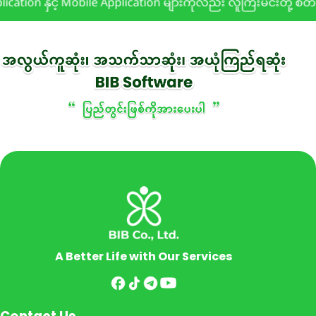
cation နှင့် Mobile Application များကိုလည်း လူကြီးမင်းတို့ စိ
A Better Life with Our Services