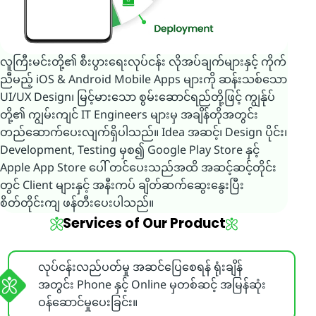
လူကြီးမင်းတို့၏ စီးပွားရေးလုပ်ငန်း လိုအပ်ချက်များနှင့် ကိုက်
ညီမည့် iOS & Android Mobile Apps များကို ဆန်းသစ်သော
UI/UX Design၊ မြင့်မားသော စွမ်းဆောင်ရည်တို့ဖြင့် ကျွန်ုပ်
တို့၏ ကျွမ်းကျင် IT Engineers များမှ အချိန်တိုအတွင်း
တည်ဆောက်ပေးလျက်ရှိပါသည်။ Idea အဆင့်၊ Design ပိုင်း၊
Development, Testing မှစ၍ Google Play Store နှင့်
Apple App Store ပေါ် တင်ပေးသည်အထိ အဆင့်ဆင့်တိုင်း
တွင် Client များနှင့် အနီးကပ် ချိတ်ဆက်ဆွေးနွေးပြီး
စိတ်တိုင်းကျ ဖန်တီးပေးပါသည်။
Services of Our Product
လုပ်ငန်းလည်ပတ်မှု အဆင်ပြေစေရန် ရုံးချိန်
အတွင်း Phone နှင့် Online မှတစ်ဆင့် အမြန်ဆုံး
ဝန်ဆောင်မှုပေးခြင်း။