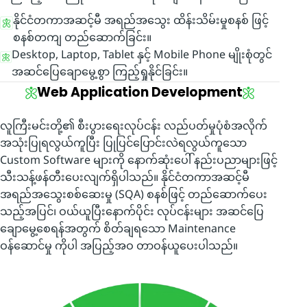
နိုင်ငံတကာအဆင့်မီ အရည်အသွေး ထိန်းသိမ်းမှုစနစ် ဖြင့်
စနစ်တကျ တည်ဆောက်ခြင်း။
Desktop, Laptop, Tablet နှင့် Mobile Phone မျိုးစုံတွင်
အဆင်ပြေချောမွေ့စွာ ကြည့်ရှုနိုင်ခြင်း။
Web Application Development
လူကြီးမင်းတို့၏ စီးပွားရေးလုပ်ငန်း လည်ပတ်မှုပုံစံအလိုက်
အသုံးပြုရလွယ်ကူပြီး ပြုပြင်ပြောင်းလဲရလွယ်ကူသော
Custom Software များကို နောက်ဆုံးပေါ် နည်းပညာများဖြင့်
သီးသန့်ဖန်တီးပေးလျက်ရှိပါသည်။ နိုင်ငံတကာအဆင့်မီ
အရည်အသွေးစစ်ဆေးမှု (SQA) စနစ်ဖြင့် တည်ဆောက်ပေး
သည့်အပြင်၊ ဝယ်ယူပြီးနောက်ပိုင်း လုပ်ငန်းများ အဆင်ပြေ
ချောမွေ့စေရန်အတွက် စိတ်ချရသော Maintenance
ဝန်ဆောင်မှု ကိုပါ အပြည့်အဝ တာဝန်ယူပေးပါသည်။