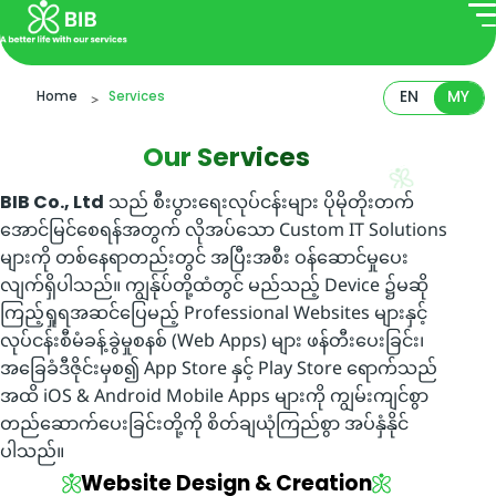
EN
MY
Home
Services
Our Services
သည် စီးပွားရေးလုပ်ငန်းများ ပိုမိုတိုးတက်
BIB Co., Ltd
အောင်မြင်စေရန်အတွက် လိုအပ်သော Custom IT Solutions
များကို တစ်နေရာတည်းတွင် အပြီးအစီး ဝန်ဆောင်မှုပေး
လျက်ရှိပါသည်။ ကျွန်ုပ်တို့ထံတွင် မည်သည့် Device ၌မဆို
ကြည့်ရှုရအဆင်ပြေမည့် Professional Websites များနှင့်
လုပ်ငန်းစီမံခန့်ခွဲမှုစနစ် (Web Apps) များ ဖန်တီးပေးခြင်း၊
အခြေခံဒီဇိုင်းမှစ၍ App Store နှင့် Play Store ရောက်သည်
အထိ iOS & Android Mobile Apps များကို ကျွမ်းကျင်စွာ
တည်ဆောက်ပေးခြင်းတို့ကို စိတ်ချယုံကြည်စွာ အပ်နှံနိုင်
ပါသည်။
Website Design & Creation