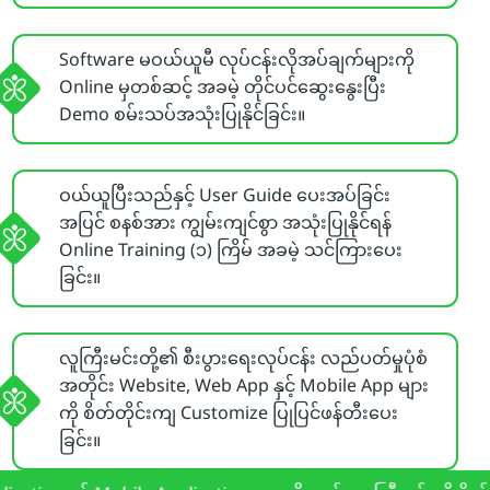
Software မဝယ်ယူမီ လုပ်ငန်းလိုအပ်ချက်များကို
Online မှတစ်ဆင့် အခမဲ့ တိုင်ပင်ဆွေးနွေးပြီး
Demo စမ်းသပ်အသုံးပြုနိုင်ခြင်း။
ဝယ်ယူပြီးသည်နှင့် User Guide ပေးအပ်ခြင်း
အပြင် စနစ်အား ကျွမ်းကျင်စွာ အသုံးပြုနိုင်ရန်
Online Training (၁) ကြိမ် အခမဲ့ သင်ကြားပေး
ခြင်း။
လူကြီးမင်းတို့၏ စီးပွားရေးလုပ်ငန်း လည်ပတ်မှုပုံစံ
အတိုင်း Website, Web App နှင့် Mobile App များ
ကို စိတ်တိုင်းကျ Customize ပြုပြင်ဖန်တီးပေး
ခြင်း။