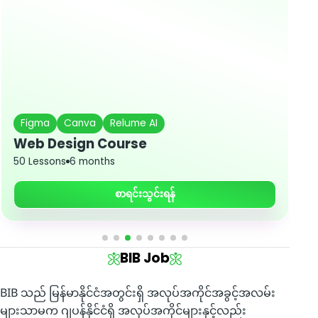
Figma
Canva
Relume AI
Web Design Course
R
50 Lessons
6 months
5
စာရင်းသွင်းရန်
BIB Job
BIB သည် မြန်မာနိုင်ငံအတွင်းရှိ အလုပ်အကိုင်အခွင့်အလမ်း
များသာမက ဂျပန်နိုင်ငံရှိ အလုပ်အကိုင်များနှင့်လည်း