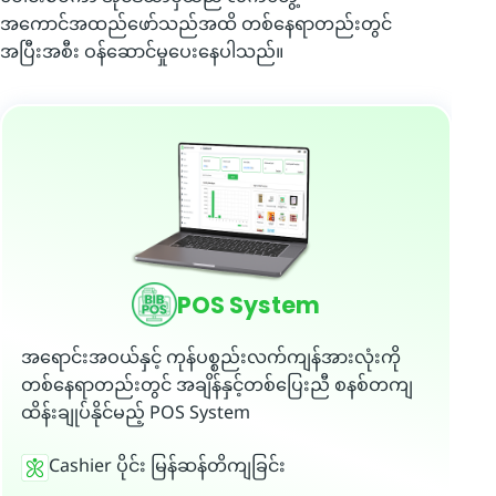
အကောင်အထည်ဖော်သည်အထိ တစ်နေရာတည်းတွင်
အပြီးအစီး ဝန်ဆောင်မှုပေးနေပါသည်။
POS System
အရောင်းအဝယ်နှင့် ကုန်ပစ္စည်းလက်ကျန်အားလုံးကို
တစ်နေရာတည်းတွင် အချိန်နှင့်တစ်ပြေးညီ စနစ်တကျ
ထိန်းချုပ်နိုင်မည့် POS System
Cashier ပိုင်း မြန်ဆန်တိကျခြင်း