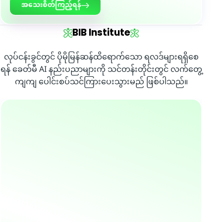
အသေးစိတ်ကြည့်ရန်
BIB Institute
လုပ်ငန်းခွင်တွင် ပိုမိုမြန်ဆန်ထိရောက်သော ရလဒ်များရရှိစေ
ရန် ခေတ်မီ AI နည်းပညာများကို သင်တန်းတိုင်းတွင် လက်တွေ့
ကျကျ ပေါင်းစပ်သင်ကြားပေးသွားမည် ဖြစ်ပါသည်။