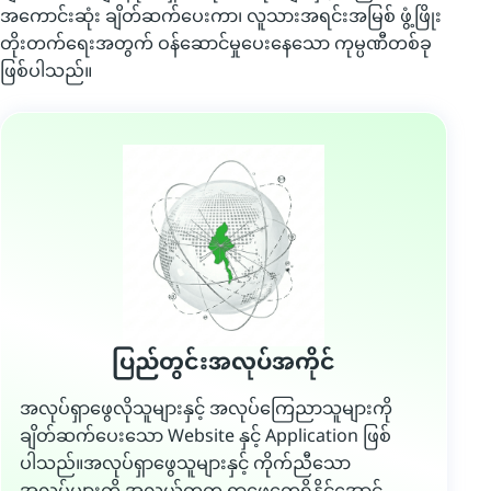
အကောင်းဆုံး ချိတ်ဆက်ပေးကာ၊ လူသားအရင်းအမြစ် ဖွံ့ဖြိုး
တိုးတက်ရေးအတွက် ဝန်ဆောင်မှုပေးနေသော ကုမ္ပဏီတစ်ခု
ဖြစ်ပါသည်။
ပြည်တွင်းအလုပ်အကိုင်
အလုပ်ရှာဖွေလိုသူများနှင့် အလုပ်ကြေညာသူများကို
ချိတ်ဆက်ပေးသော Website နှင့် Application ဖြစ်
ပါသည်။အလုပ်ရှာဖွေသူများနှင့် ကိုက်ညီသော