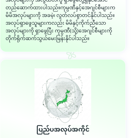
အလုပ်များကို အလွယ်တကူ ရှာဖွေတွေ့ရှိနိုင်အောင်
တည်ဆောက်ထားပါသည်။ကုမ္ပဏီနှင့်အေဂျင်စီများက
မိမိအလုပ်များကို အခမဲ့၊ လွတ်လပ်စွာတင်နိုင်ပါသည်။
အလုပ်ရှာဖွေသူများကလည်း မိမိနှင့်ကိုက်ညီသော
အလုပ်များကို ရှာဖွေပြီး ကုမ္ပဏီ(သို့)အေဂျင်စီများကို
တိုက်ရိုက်ဆက်သွယ်မေးမြန်းနိုင်ပါသည်။
ပြည်ပအလုပ်အကိုင်