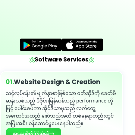
Software Services
01.
Website Design & Creation
သင့်လုပ်ငန်း၏ မျက်နှာစာဖြစ်သော ဝဘ်ဆိုဒ်ကို ခေတ်မီ
ဆန်းသစ်သည့် ဒီဇိုင်း၊မြန်ဆန်သည့် performance တို့
ဖြင့် ပေါင်းစပ်ကာ အိုင်ဒီယာမှသည် လက်တွေ့
အကောင်အထည် ဖော်သည်အထိ တစ်နေရာတည်းတွင်
အပြီးအစီး ဝန်ဆောင်မှုပေးနေပါသည်။
အသေးစိတ်ကြည့်ရန်