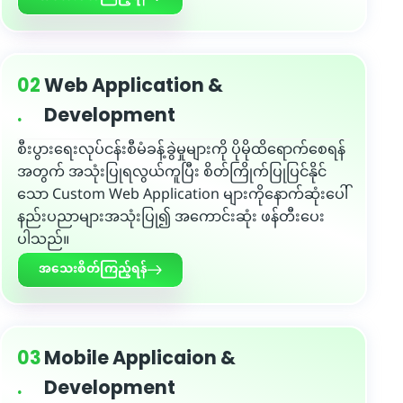
02
Web Application &
.
Development
စီးပွားရေးလုပ်ငန်းစီမံခန့်ခွဲမှုများကို ပိုမိုထိရောက်စေရန်
အတွက် အသုံးပြုရလွယ်ကူပြီး စိတ်ကြိုက်ပြုပြင်နိုင်
သော Custom Web Application များကိုနောက်ဆုံးပေါ်
နည်းပညာများအသုံးပြု၍ အကောင်းဆုံး ဖန်တီးပေး
ပါသည်။
အသေးစိတ်ကြည့်ရန်
03
Mobile Applicaion &
.
Development