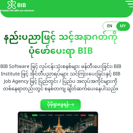
EN
MY
နည်းပညာဖြင့် သင့်အနာဂတ်ကို
ပုံဖော်ပေးရာ BIB
BIB Software ဖြင့် လုပ်ငန်းသုံးစနစ်များ ဖန်တီးပေးခြင်း၊ BIB
Institute ဖြင့် အိုင်တီပညာရပ်များ သင်ကြားပေးခြင်းနှင့် BIB
Job Agency ဖြင့် ပြည်တွင်း / ပြည်ပ အလုပ်အကိုင်များကို
တစ်နေရာတည်းတွင် စနစ်တကျ ချိတ်ဆက်ပေးနေပါသည်။
ပိုမိုရှာဖွေရန်