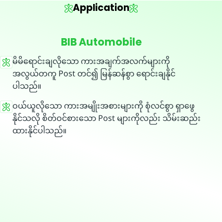
Application
BIB Automobile
မိမိရောင်းချလိုသော ကားအချက်အလက်များကို
အလွယ်တကူ Post တင်၍ မြန်ဆန်စွာ ရောင်းချနိုင်
ပါသည်။
ဝယ်ယူလိုသော ကားအမျိုးအစားများကို စုံလင်စွာ ရှာဖွေ
နိုင်သလို စိတ်ဝင်စားသော Post များကိုလည်း သိမ်းဆည်း
ထားနိုင်ပါသည်။