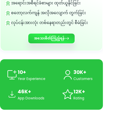
အရောင်းအစီရင်ခံစာများ ထုတ်ယူနိုင်ခြင်း
စတော့လက်ကျန် အလိုအလျောက် တွက်ခြင်း
လုပ်ငန်းအားလုံး တစ်နေရာတည်းတွင် စီမံခြင်း
အသေးစိတ်ကြည့်ရန်
10+
30K+
Year Experience
Customers
46K+
12K+
App Downloads
Rating