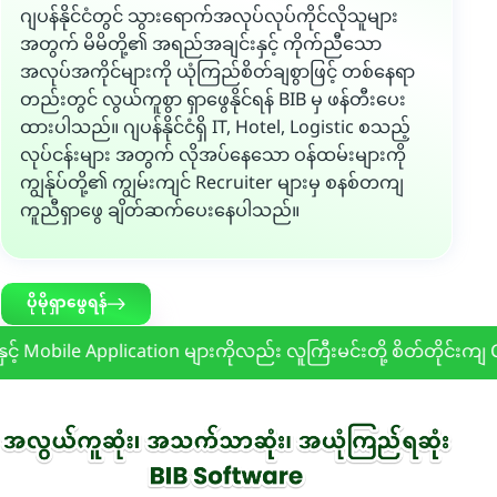
ဂျပန်နိုင်ငံတွင် သွားရောက်အလုပ်လုပ်ကိုင်လိုသူများ
အတွက် မိမိတို့၏ အရည်အချင်းနှင့် ကိုက်ညီသော
အလုပ်အကိုင်များကို ယုံကြည်စိတ်ချစွာဖြင့် တစ်နေရာ
တည်းတွင် လွယ်ကူစွာ ရှာဖွေနိုင်ရန် BIB မှ ဖန်တီးပေး
ထားပါသည်။ ဂျပန်နိုင်ငံရှိ IT, Hotel, Logistic စသည့်
လုပ်ငန်းများ အတွက် လိုအပ်နေသော ဝန်ထမ်းများကို
ကျွန်ုပ်တို့၏ ကျွမ်းကျင် Recruiter များမှ စနစ်တကျ
ကူညီရှာဖွေ ချိတ်ဆက်ပေးနေပါသည်။
ပိုမိုရှာဖွေရန်
bile Application များကိုလည်း လူကြီးမင်းတို့ စိတ်တိုင်းကျ Cus