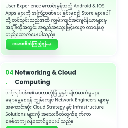
User Experience ကောင်းမွန်သည့် Android & IOS
Apps များကို အကြံဉာဏ်ပေးခြင်းမှစ၍ Store များပေါ်
သို့ တင်သွင်းသည်အထိ ကျွမ်းကျင်အင်ဂျင်နီယာများမှ
အချိန်တိုအတွင်း အရည်အသွေးမြင့်မားစွာ တာဝန်ယူ
တည်ဆောက်ပေးပါသည်။
အသေးစိတ်ကြည့်ရန်
04
Networking & Cloud
.
Computing
သင့်လုပ်ငန်း၏ ဒေတာလုံခြုံမှုနှင့် ချိတ်ဆက်မှုများ
ချောမွေ့စေရန် ကျွမ်းကျင် Network Engineers များမှ
အကောင်းဆုံး Cloud Strategy နှင့် Infrastructure
Solutions များကို အသေးစိတ်တွက်ချက်ကာ
စနစ်တကျ ဝန်ဆောင်မှုပေးပါသည်။