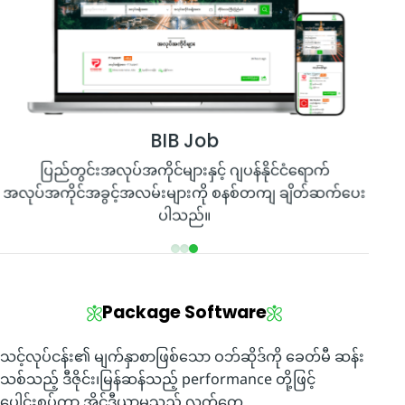
BIB Job
ပြည်တွင်းအလုပ်အကိုင်များနှင့် ဂျပန်နိုင်ငံရောက်
အလုပ်အကိုင်အခွင့်အလမ်းများကို စနစ်တကျ ချိတ်ဆက်ပေး
ပါသည်။
Package Software
သင့်လုပ်ငန်း၏ မျက်နှာစာဖြစ်သော ဝဘ်ဆိုဒ်ကို ခေတ်မီ ဆန်း
သစ်သည့် ဒီဇိုင်း၊မြန်ဆန်သည့် performance တို့ဖြင့်
ပေါင်းစပ်ကာ အိုင်ဒီယာမှသည် လက်တွေ့